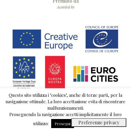
Premiato da
Awarded by
Questo sito utilizza i "cookies", anche di terze parti, per la
navigazione ottimale. La loro accettazione evita di riscontrare
malfunzionamenti.
Proseguendo la navigazione accetti implicitamente il loro
© 2018 copyright Comuniterrae | È vietata ogni riproduzione non autorizzata |
Privacy Policy
utilizzo:
Leggi tutto
Prosegui