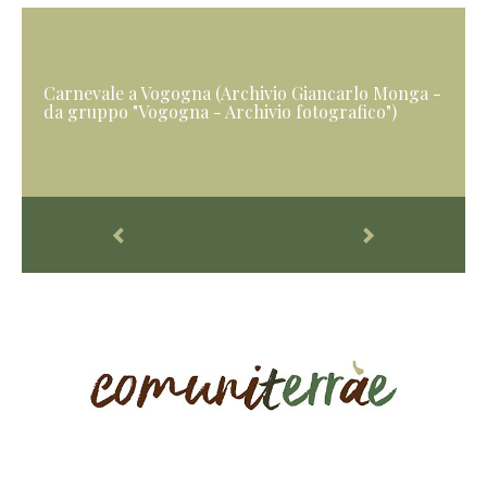
Carnevale a Vogogna (Archivio Giancarlo Monga -
da gruppo "Vogogna - Archivio fotografico")