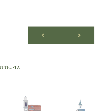
GUARDA TUTTE
Interno della Cà Vegia a
Colloro, Premosello
Chiovenda, negli anni '60
(Archivio Annalisa Borghini)
TI TROVI A