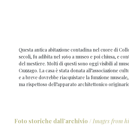
Questa antica abitazione contadina nel cuore di Coll
secoli, fu adibita nel 1969 a museo e poi chiusa, e cont
del mestiere. Molti di questi sono oggi visibili al mus
Cuzzago. La casa è stata donata all’associazione cult
e a breve dovrebbe riacquistare la funzione museal
ma rispettoso dell’apparato architettonico originario
Foto storiche dall’archivio
/
Images from hi