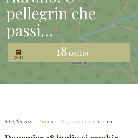
pellegrin che
passi…
18
LUGLIO
2021
6 Luglio 2021
Aurano
Organizzato da:
Aurano
Domenica 18 luglio si cambia