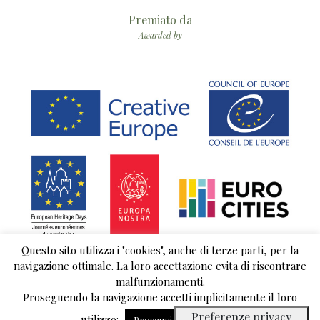
Premiato da
Awarded by
Questo sito utilizza i "cookies", anche di terze parti, per la
navigazione ottimale. La loro accettazione evita di riscontrare
malfunzionamenti.
Proseguendo la navigazione accetti implicitamente il loro
© 2018 copyright Comuniterrae | È vietata ogni riproduzione non autorizzata |
Privacy Policy
utilizzo:
Leggi tutto
Prosegui