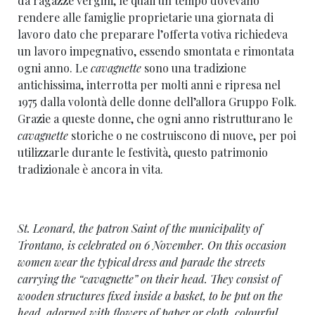
da ragazze vergini, le quali un tempo dovevano
rendere alle famiglie proprietarie una giornata di
lavoro dato che preparare l’offerta votiva richiedeva
un lavoro impegnativo, essendo smontata e rimontata
ogni anno. Le
cavagnette
sono una tradizione
antichissima, interrotta per molti anni e ripresa nel
1975 dalla volontà delle donne dell’allora Gruppo Folk.
Grazie a queste donne, che ogni anno ristrutturano le
cavagnette
storiche o ne costruiscono di nuove, per poi
utilizzarle durante le festività, questo patrimonio
tradizionale è ancora in vita.
St. Leonard, the patron Saint of the municipality of
Trontano, is celebrated on 6 November. On this occasion
women wear the typical dress and parade the streets
carrying the “
cavagnette
” on their head. They consist of
wooden structures fixed inside a basket, to be put on the
head, adorned with flowers of paper or cloth, colourful