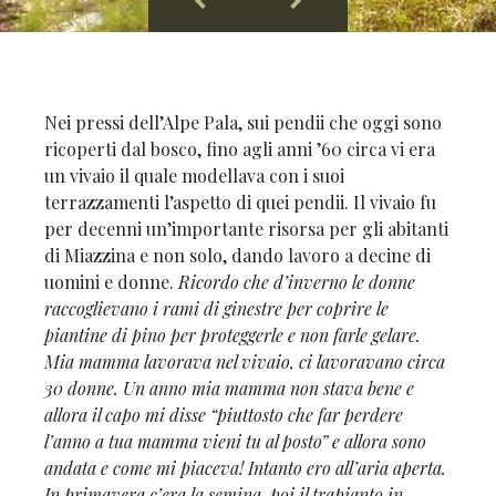
Nei pressi dell’Alpe Pala, sui pendii che oggi sono
ricoperti dal bosco, fino agli anni ’60 circa vi era
un vivaio il quale modellava con i suoi
terrazzamenti l’aspetto di quei pendii. Il vivaio fu
per decenni un’importante risorsa per gli abitanti
di Miazzina e non solo, dando lavoro a decine di
uomini e donne.
Ricordo che d’inverno le donne
raccoglievano i rami di ginestre per coprire le
piantine di pino per proteggerle e non farle gelare.
Mia mamma lavorava nel vivaio, ci lavoravano circa
30 donne. Un anno mia mamma non stava bene e
allora il capo mi disse “piuttosto che far perdere
l’anno a tua mamma vieni tu al posto” e allora sono
andata e come mi piaceva! Intanto ero all’aria aperta.
In primavera c’era la semina, poi il trapianto in