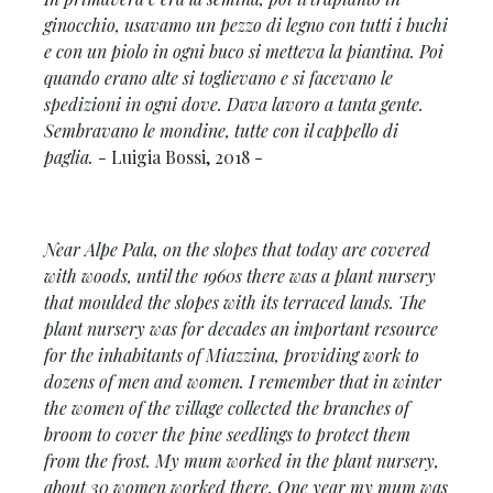
ginocchio, usavamo un pezzo di legno con tutti i buchi
e con un piolo in ogni buco si metteva la piantina. Poi
quando erano alte si toglievano e si facevano le
spedizioni in ogni dove. Dava lavoro a tanta gente.
Sembravano le mondine, tutte con il cappello di
paglia. -
Luigia Bossi, 2018 -
Near Alpe Pala, on the slopes that today are covered
with woods, until the 1960s there was a plant nursery
that moulded the slopes with its terraced lands. The
plant nursery was for decades an important resource
for the inhabitants of Miazzina, providing work to
dozens of men and women.
I remember that in winter
the women of the village collected the branches of
broom to cover the pine seedlings to protect them
from the frost. My mum worked in the plant nursery,
about 30 women worked there. One year my mum was