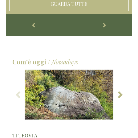
GUARDA TUTTE
Com'è oggi
/
Nowadays
TI TROVI A