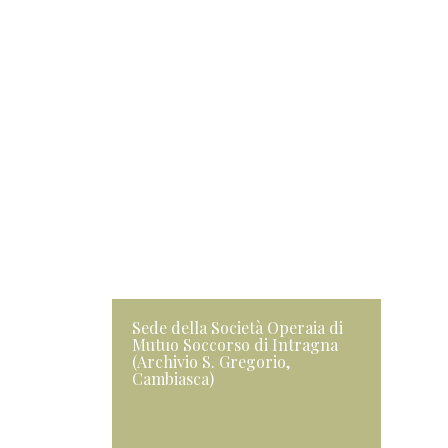
Sede della Società Operaia di
Mutuo Soccorso di Intragna
(Archivio S. Gregorio,
Cambiasca)