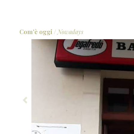
Com'è oggi
/
Nowadays