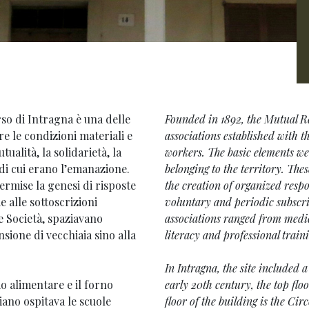
so di Intragna è una delle
Founded in 1892, the Mutual Rel
re le condizioni materiali e
associations established with 
ualità, la solidarietà, la
workers. The basic elements wer
 di cui erano l’emanazione.
belonging to the territory. The
permise la genesi di risposte
the creation of organized respo
e alle sottoscrizioni
voluntary and periodic subscri
le Società, spaziavano
associations ranged from medica
nsione di vecchiaia sino alla
literacy and professional train
In Intragna, the site included 
o alimentare e il forno
early 20th century, the top floo
iano ospitava le scuole
floor of the building is the Ci