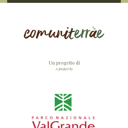
Un progetto di
A project by