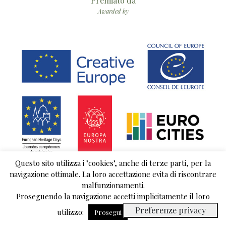
Premiato da
Awarded by
Questo sito utilizza i "cookies", anche di terze parti, per la
navigazione ottimale. La loro accettazione evita di riscontrare
malfunzionamenti.
Proseguendo la navigazione accetti implicitamente il loro
© 2018 copyright Comuniterrae | È vietata ogni riproduzione non autorizzata |
utilizzo:
Leggi tutto
Privacy Policy
Prosegui