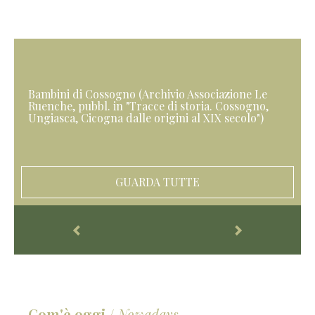
Bambini di Cossogno (Archivio Associazione Le
Ruenche, pubbl. in "Tracce di storia. Cossogno,
Ungiasca, Cicogna dalle origini al XIX secolo")
GUARDA TUTTE
Com'è oggi
/
Nowadays