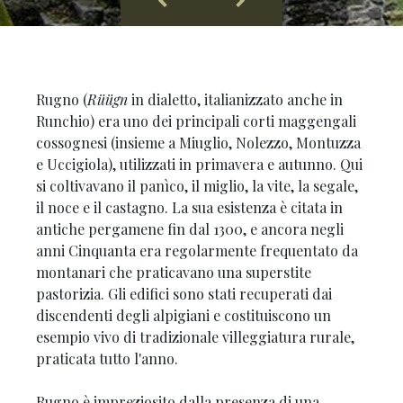
Rugno (
Rüügn
in dialetto, italianizzato anche in
Runchio) era uno dei principali corti maggengali
cossognesi (insieme a Miuglio, Nolezzo, Montuzza
e Uccigiola), utilizzati in primavera e autunno. Qui
si coltivavano il panìco, il miglio, la vite, la segale,
il noce e il castagno. La sua esistenza è citata in
antiche pergamene fin dal 1300, e ancora negli
anni Cinquanta era regolarmente frequentato da
montanari che praticavano una superstite
pastorizia. Gli edifici sono stati recuperati dai
discendenti degli alpigiani e costituiscono un
esempio vivo di tradizionale villeggiatura rurale,
praticata tutto l'anno.
Rugno è impreziosito dalla presenza di una