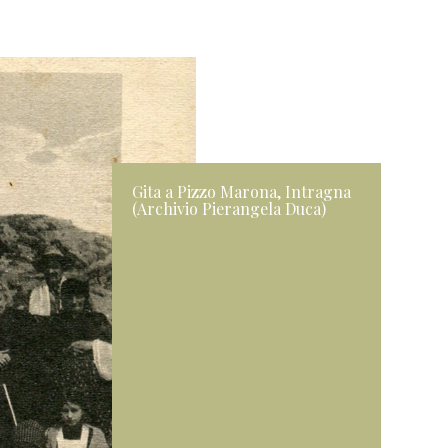
Gita a Pizzo Marona, Intragna
(Archivio Pierangela Duca)