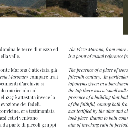
, domina le terre di mezzo ed
The Pizzo Marona, from more t
lla valle.
is a point of visual reference 
Monte Marona è attestata già
The presence of a place of wors
lesia Maronae»
compare tra i
fifteenth century. In particul
cumenti d’archivio si
toponyms given in a parchment
olo muricciolo col
the top there was a "small wall
l 1827 è attestata invece la
presence of a building that had
evozione dei fedeli,
of the faithful, coming both fr
rconvicine, era testimoniata
was testified by the alms and o
esi estivi venivano
took place, thanks to both comm
a da parte di piccoli gruppi
aim of invoking rain in period