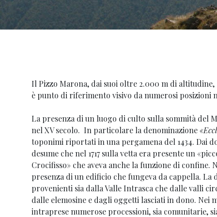
Il Pizzo Marona, dai suoi oltre 2.000 m di altitudine
è punto di riferimento visivo da numerosi posizioni ne
La presenza di un luogo di culto sulla sommità del 
nel XV secolo. In particolare la denominazione
«Ecc
toponimi riportati in una pergamena del 1434. Dai do
desume che nel 1717 sulla vetta era presente un «picc
Crocifisso» che aveva anche la funzione di confine. Ne
presenza di un edificio che fungeva da cappella. La d
provenienti sia dalla Valle Intrasca che dalle valli ci
dalle elemosine e dagli oggetti lasciati in dono. Nei m
intraprese numerose processioni, sia comunitarie, si