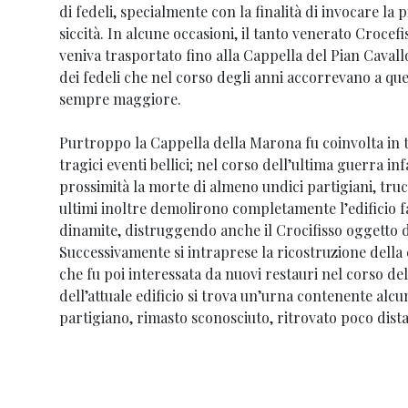
di fedeli, specialmente con la finalità di invocare la 
siccità. In alcune occasioni, il tanto venerato Crocef
veniva trasportato fino alla Cappella del Pian Cavall
dei fedeli che nel corso degli anni accorrevano a qu
sempre maggiore.
Purtroppo la Cappella della Marona fu coinvolta in t
tragici eventi bellici; nel corso dell’ultima guerra inf
prossimità la morte di almeno undici partigiani, truci
ultimi inoltre demolirono completamente l’edificio f
dinamite, distruggendo anche il Crocifisso oggetto d
Successivamente si intraprese la ricostruzione della 
che fu poi interessata da nuovi restauri nel corso del
dell’attuale edificio si trova un’urna contenente alcun
partigiano, rimasto sconosciuto, ritrovato poco dist