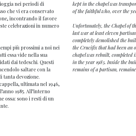
pioggia nei periodi di
kept in the chapel was transpo
isso che vi era conservato
of the faithful who, over the y
one, incontrando il favore
este celebrazioni in numero
Unfortunately, the Chapel of t
last war at least eleven parti
completely demolished the buil
empi più prossimi a noi nei
the Crucifix that had been an 
atti essa vide nella sua
chapel was rebuilt, completed i
dati dai tedeschi. Questi
in the year 1985. Inside the bu
acendolo saltare con la
remains of a partisan, remain
i tanta devozione.
cappella, ultimata nel 1946,
l’anno 1985. All’interno
e ossa: sono i resti di un
ante.