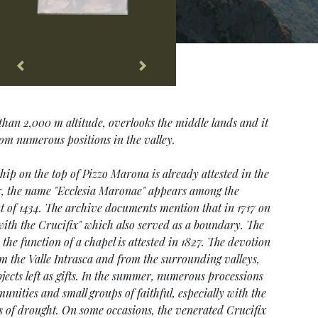
han 2,000 m altitude, overlooks the middle lands and it
from numerous positions in the valley.
hip on the top of Pizzo Marona is already attested in the
ar, the name "Ecclesia Maronae" appears among the
 of 1434. The archive documents mention that in 1717 on
 with the Crucifix" which also served as a boundary. The
 the function of a chapel is attested in 1827. The devotion
om the Valle Intrasca and from the surrounding valleys,
bjects left as gifts. In the summer, numerous processions
unities and small groups of faithful, especially with the
s of drought. On some occasions, the venerated Crucifix