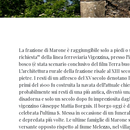
La frazione di Marone è raggiungibile solo a piedi o 
richiesta” della linea ferroviaria Vigezzina, presso l’
bosco (è stata scenario conclusivo del film Terra bu
L’architettura rurale della frazione risale al XIII sec
pietre. I resti di un affresco del XV secolo denotano
primi del 1600 fu costruita la navata dell’attuale chie
probabilmente sui resti di una più antica, diventò u
disadorna e solo un secolo dopo fu impreziosita dagli
vigezzino Giuseppe Mattia Borgnis. Il borgo oggi è di
celebrata l’ultima S. Messa in occasione di un funera
e depredata più volte. Le ultime famiglie di Marone s
versante opposto rispetto al fiume Melezzo, nel vill