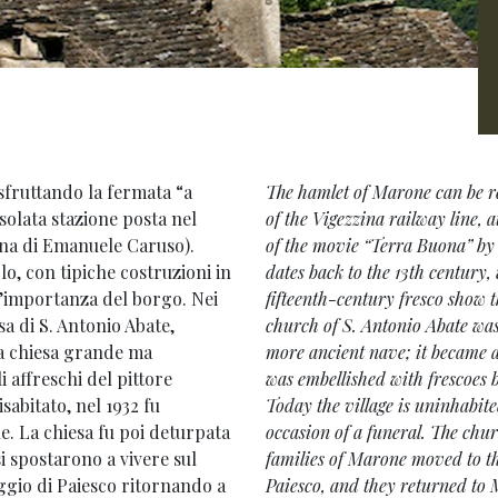
sfruttando la fermata “a
The hamlet of Marone can be re
isolata stazione posta nel
of the Vigezzina railway line, at
ona di Emanuele Caruso).
of the movie “Terra Buona” by 
olo, con tipiche costruzioni in
dates back to the 13th century,
 l’importanza del borgo. Nei
fifteenth-century fresco show t
sa di S. Antonio Abate,
church of S. Antonio Abate was 
na chiesa grande ma
more ancient nave; it became a
 affreschi del pittore
was embellished with frescoes 
sabitato, nel 1932 fu
Today the village is uninhabite
le. La chiesa fu poi deturpata
occasion of a funeral. The chu
i spostarono a vivere sul
families of Marone moved to the
aggio di Paiesco ritornando a
Paiesco, and they returned to M