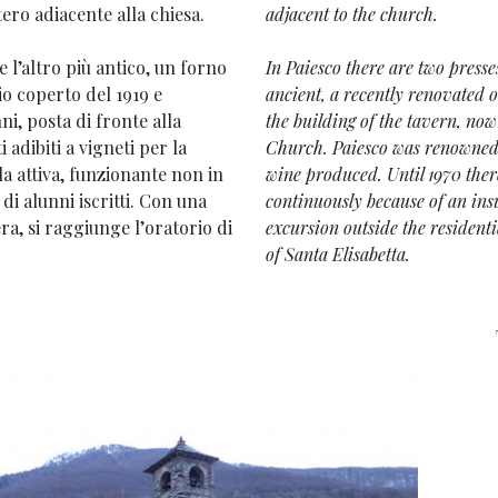
ero adiacente alla chiesa.
adjacent to the church.
 l’altro più antico, un forno
In Paiesco there are two presse
io coperto del 1919 e
ancient, a recently renovated 
ni, posta di fronte alla
the building of the tavern, now 
adibiti a vigneti per la
Church. Paiesco was renowned fo
la attiva, funzionante non in
wine produced. Until 1970 ther
i alunni iscritti. Con una
continuously because of an ins
ra, si raggiunge l’oratorio di
excursion outside the residenti
of Santa Elisabetta.