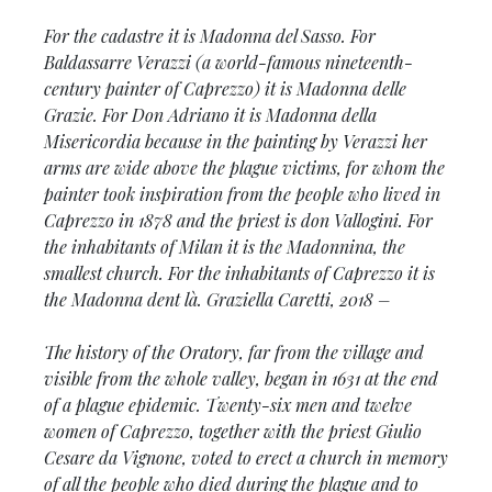
For the cadastre it is Madonna del Sasso. For
Baldassarre Verazzi
(a world-famous nineteenth-
century painter of Caprezzo)
it is Madonna delle
Grazie.
For Don Adriano it is Madonna della
Misericordia because in the painting by Verazzi her
arms are wide above the plague victims, for whom the
painter took inspiration from the people who lived in
Caprezzo in 1878 and the priest is don Vallogini. For
the inhabitants of Milan it is the Madonnina, the
smallest church. For the inhabitants of Caprezzo it is
the Madonna dent là.
Graziella Caretti, 2018 –
The history of the Oratory, far from the village and
visible from the whole valley, began in 1631 at the end
of a plague epidemic. Twenty-six men and twelve
women of Caprezzo, together with the priest Giulio
Cesare da Vignone, voted to erect a church in memory
of all the people who died during the plague and to