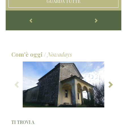
GUARDA TUTTE
Com'è oggi
/
Nowadays
TI TROVI A