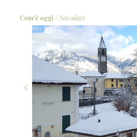
Com'è oggi
/
Nowadays