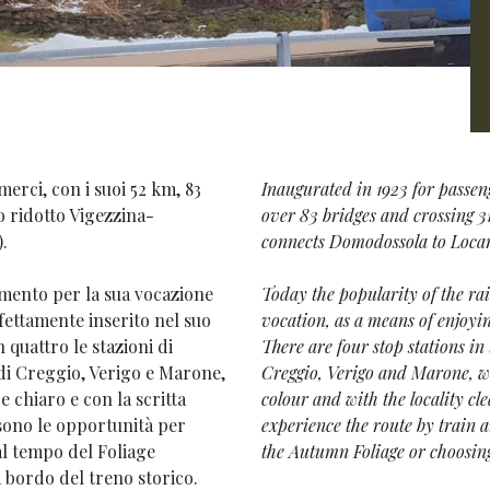
merci, con i suoi 52 km, 83
Inaugurated in 1923 for passen
to ridotto Vigezzina-
over 83 bridges and crossing 3
.
connects Domodossola to Locar
mento per la sua vocazione
Today the popularity of the rai
fettamente inserito nel suo
vocation, as a means of enjoyin
 quattro le stazioni di
There are four stop stations in
di Creggio, Verigo e Marone,
Creggio, Verigo and Marone, whi
e chiaro e con la scritta
colour and with the locality cle
e sono le opportunità per
experience the route by train a
al tempo del Foliage
the Autumn Foliage or choosing
 bordo del treno storico.