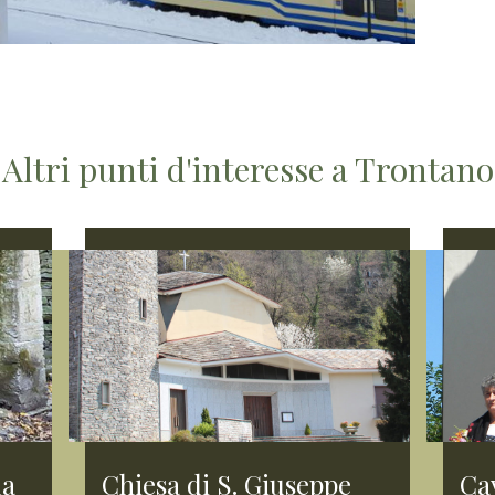
Altri punti d'interesse a Trontano
la
Chiesa di S. Giuseppe
Ca