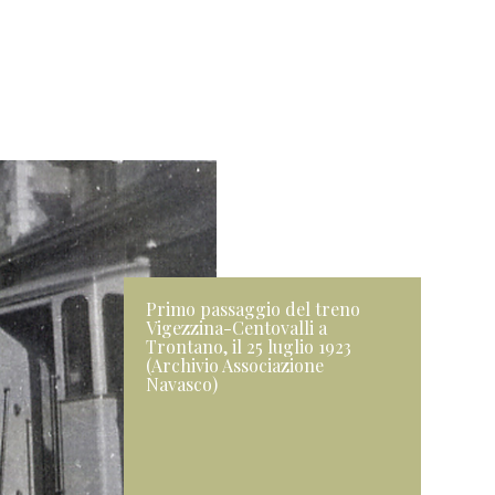
Primo passaggio del treno
Vigezzina-Centovalli a
Trontano, il 25 luglio 1923
(Archivio Associazione
Navasco)