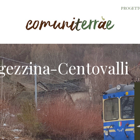
PROGETT
igezzina-Centovalli