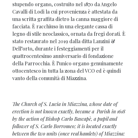
stupendo organo, costruito nel 1870 da Angelo
Cavalli di Lodi la cui provenienza è attestata da
una scritta graffita dietro la canna maggiore di
facciata. È racchiuso in una elegante cassa di
legno di stile neoclassico, ornata da fregi dorati. È
stato restaurato nel 2019 dalla ditta Lanzini &
Dell’orto, durante i festeggiamenti per il
quattrocentesimo anniversario di fondazione
della Parrocchia. È l’unico organo genuinamente
ottocentesco in tutta la zona del VCO ed è quindi
vanto della comunità di Miazzina.
The Church of S. Lucia in Miazzina, whose date of
erection is not known exactly, became a Parish in 1618
by the action of Bishop Carlo Bascapè, a pupil and
follower of S. Carlo Borromeo; it is located exactly
between the two units (once real hamlets) of Miazzina: