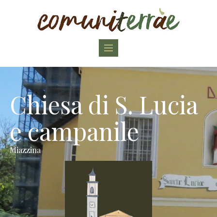
Toggle
navigation
Chiesa di S. Lucia
e campanile
Miazzina