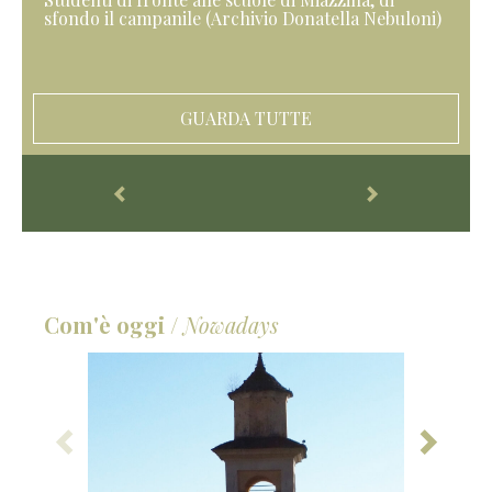
sfondo il campanile (Archivio Donatella Nebuloni)
GUARDA TUTTE
Com'è oggi
/
Nowadays