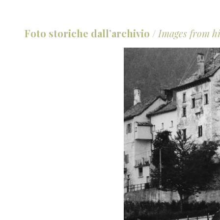
Foto storiche dall’archivio
/
Images from hi