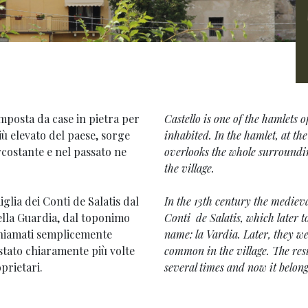
mposta da case in pietra per
Castello is one of the hamlets 
iù elevato del paese, sorge
inhabited. In the hamlet, at the
rcostante e nel passato ne
overlooks the whole surrounding
the village.
iglia dei Conti de Salatis dal
In the 13th century the medieva
Della Guardia, dal toponimo
Conti de Salatis, which later 
chiamati semplicemente
name: la Vardia. Later, they w
 stato chiaramente più volte
common in the village. The res
prietari.
several times and now it belong