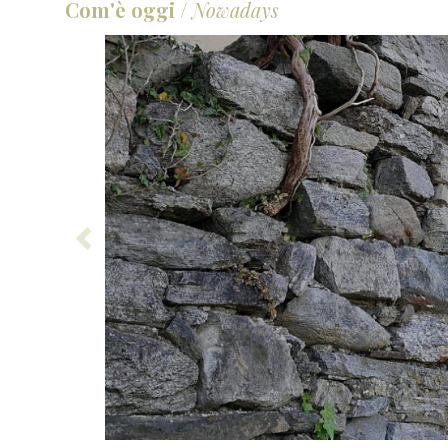
Com'è oggi
/
Nowadays