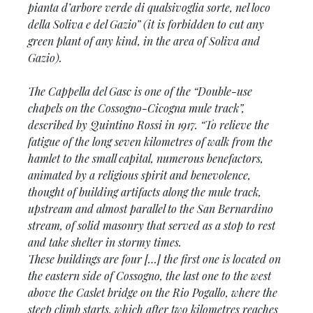
pianta d’arbore verde di qualsivoglia sorte, nel loco
della Soliva e del Gazio” (it is forbidden to cut any
green plant of any kind, in the area of Soliva and
Gazio).
The Cappella del Gasc is one of the “Double-use
chapels on the Cossogno-Cicogna mule track”,
described by Quintino Rossi in 1917.
“To relieve the
fatigue of the long seven kilometres of walk from the
hamlet to the small capital, numerous benefactors,
animated by a religious spirit and benevolence,
thought of building artifacts along the mule track,
upstream and almost parallel to the San Bernardino
stream, of solid masonry that served as a stop to rest
and take shelter in stormy times.
These buildings are four […] the first one is located on
the eastern side of Cossogno, the last one to the west
above the Caslet bridge on the Rio Pogallo, where the
steep climb starts, which after two kilometres reaches