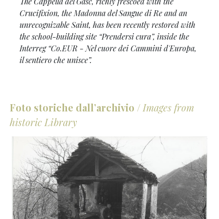
The Cappella del Gasc, richly frescoed with the
Crucifixion, the Madonna del Sangue di Re and an
unrecognizable Saint, has been recently restored with
the school-building site “Prendersi cura”, inside the
Interreg “Co.EUR - Nel cuore dei Cammini d'Europa,
il sentiero che unisce”.
Foto storiche dall’archivio
/
Images from
historic Library