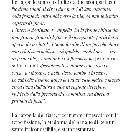
Le cappelle sono costituite da due scomparti con
“
le dimensioni di circa due metri di lato ciascuno,
colla fronte di entrambi verso la via, ed hanno il tetto
coperto di piode.
L’interno destinato a Cappella, ha la fronte chiusa da
una grande grata di legno, e il susseguente portichetto
aperto da tre lati […] Sono fornite di un piccolo altare
con relativo crocifisso e di qualche candelabro…. Ivi
di frequente, i viandanti si soffermavano (
e ancora si
soffermano
) specialmente le donne con carico e
senza, a riposare, e nello stesso tempo a pregare.
Le cappelle distano lungo la via un chilometro e mezzo
circa l’una dall’altra e cioè in ragione del riposo
richiesto dalla persona che cammina, sia libera o
gravata di peso
”.
La cappella del Gasc, riccamente affrescata con la
Crocifissione, la Madonna del Sangue di Re e un
santo irriconoscibile, è stata restaurata