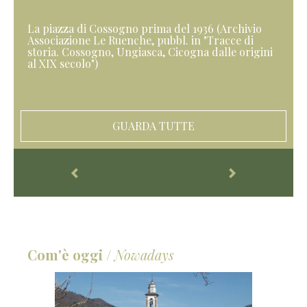
La piazza di Cossogno prima del 1936 (Archivio
Associazione Le Ruenche, pubbl. in "Tracce di
storia. Cossogno, Ungiasca, Cicogna dalle origini
al XIX secolo")
GUARDA TUTTE
Com'è oggi
/
Nowadays