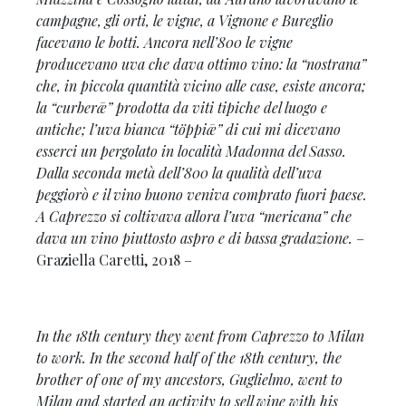
campagne, gli orti, le vigne, a Vignone e Bureglio
facevano le botti. Ancora nell’800 le vigne
producevano uva che dava ottimo vino: la “nostrana”
che, in piccola quantità vicino alle case, esiste ancora;
la “curberǣ” prodotta da viti tipiche del luogo e
antiche; l’uva bianca “töppiǣ” di cui mi dicevano
esserci un pergolato in località Madonna del Sasso.
Dalla seconda metà dell’800 la qualità dell’uva
peggiorò e il vino buono veniva comprato fuori paese.
A Caprezzo si coltivava allora l’uva “mericana” che
dava un vino piuttosto aspro e di bassa gradazione.
–
Graziella Caretti, 2018 –
In the 18th century they went from Caprezzo to Milan
to work. In the second half of the 18th century, the
brother of one of my ancestors, Guglielmo, went to
Milan and started an activity to sell wine with his