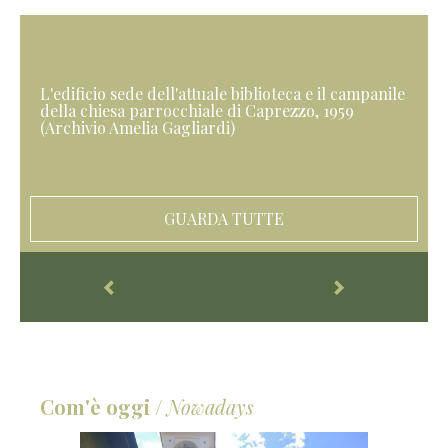
L'edificio sede dell'attuale biblioteca e il campanile
della chiesa parrocchiale di Caprezzo, 1959
(Archivio Amelia Gagliardi)
GUARDA TUTTE
Com'è oggi
/
Nowadays