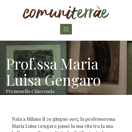
Toggle
navigation
Prof.ssa Maria
Luisa Gengaro
Premosello Chiovenda
Nata a Milano il 29 giugno 1907, la professoressa
Maria Luisa Gengaro passò la sua vita tra la sua