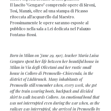
Il lascito "Gengaro" comprende opere di Sironi,
Tosi, Manzù, oltre ad una stampa di Picasso
ritoccata all'acquarello dal Maestro.
Prossimamente le opere saranno esposte al
pubblico nella sala a Lei dedicata nel Palazzo
Fontana-Rossi.
Born in Milan on June 29, 1907, teacher Maria Luisa
Gengaro spent her life between her beautiful house in
Milan in Via degli Olivetani and her rustic small
house in Colloro di Premosello-Chiovenda, in the
district of Lüdürunch. Many inhabitants of
Premosello still remember when, every week, she got
off the train wearing boots, backpack and divided
skirt to walk towards Colloro. An emotional bond that
was not interrupted even during the war when, as the
railway was interrupted, she arrived in Premosello by