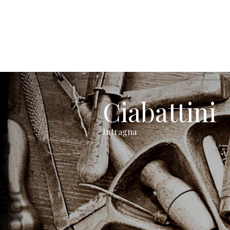
Ciabattini
Intragna