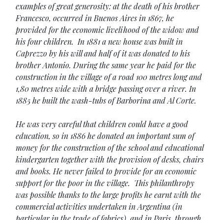
examples of great generosity: at the death of his brother
Francesco, occurred in Buenos Aires in 1867, he
provided for the economic livelihood of the widow and
his four children. In 1881 a new house was built in
Caprezzo by his will and half of it was donated to his
brother Antonio. During the same year he paid for the
construction in the village of a road 100 metres long and
1,80 metres wide with a bridge passing over a river. In
1885 he built the wash-tubs of Barborina and Al Corte.
He was very careful that children could have a good
education, so in 1886 he donated an important sum of
money for the construction of the school and educational
kindergarten together with the provision of desks, chairs
and books. He never failed to provide for an economic
support for the poor in the village. This philanthropy
was possible thanks to the large profits he earnt with the
commercial activities undertaken in Argentina (in
particular in the trade of fabrics), and in Paris, through