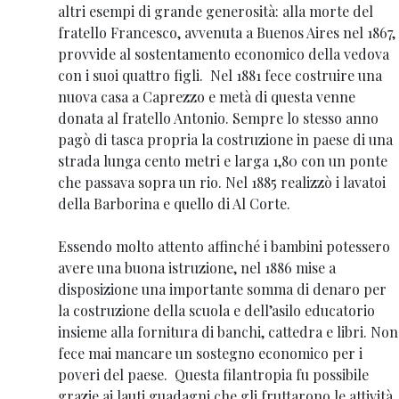
altri esempi di grande generosità: alla morte del
fratello Francesco, avvenuta a Buenos Aires nel 1867,
provvide al sostentamento economico della vedova
con i suoi quattro figli. Nel 1881 fece costruire una
nuova casa a Caprezzo e metà di questa venne
donata al fratello Antonio. Sempre lo stesso anno
pagò di tasca propria la costruzione in paese di una
strada lunga cento metri e larga 1,80 con un ponte
che passava sopra un rio. Nel 1885 realizzò i lavatoi
della Barborina e quello di Al Corte.
Essendo molto attento affinché i bambini potessero
avere una buona istruzione, nel 1886 mise a
disposizione una importante somma di denaro per
la costruzione della scuola e dell’asilo educatorio
insieme alla fornitura di banchi, cattedra e libri. Non
fece mai mancare un sostegno economico per i
poveri del paese. Questa filantropia fu possibile
grazie ai lauti guadagni che gli fruttarono le attività