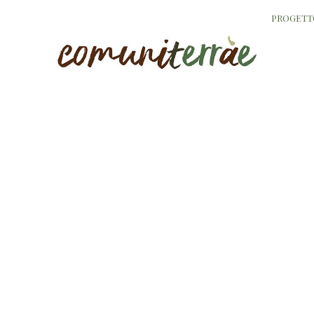
PROGETT
la mort