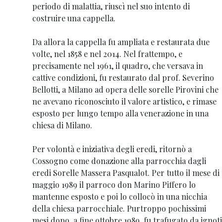
periodo di malattia, riuscì nel suo intento di
costruire una cappella.
Da allora la cappella fu ampliata e restaurata due
volte, nel 1858 e nel 2014. Nel frattempo, e
precisamente nel 1961, il quadro, che versava in
cattive condizioni, fu restaurato dal prof. Severino
Bellotti, a Milano ad opera delle sorelle Pirovini che
ne avevano riconosciuto il valore artistico, e rimase
esposto per lungo tempo alla venerazione in una
chiesa di Milano.
Per volontà e iniziativa degli eredi, ritornò a
Cossogno come donazione alla parrocchia dagli
eredi Sorelle Massera Pasqualot. Per tutto il mese di
maggio 1989 il parroco don Marino Piffero lo
mantenne esposto e poi lo collocò in una nicchia
della chiesa parrocchiale. Purtroppo pochissimi
mesi dopo, a fine ottobre 1989, fu trafugato da ignoti